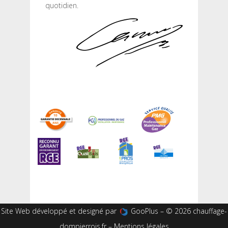
quotidien.
Site Web développé et designé par
GooPlus
– © 2026 chauffage-
dompierrois.fr –
Mentions légales