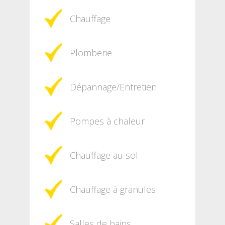
Chauffage
Plomberie
Dépannage/Entretien
Pompes à chaleur
Chauffage au sol
Chauffage à granules
Salles de bains